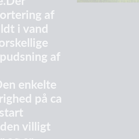
e.Der
rtering af
ildt i vand
orskellige
npudsning af
Den enkelte
arighed på ca
start
en villigt