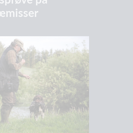
æmisser