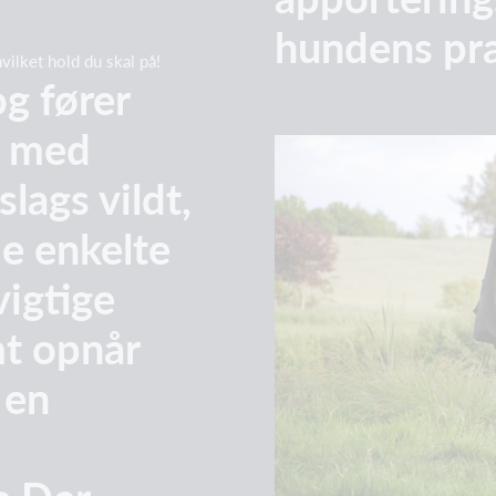
hundens pr
hvilket hold du skal på!
og fører
g med
slags vildt,
de enkelte
vigtige
mt opnår
 en