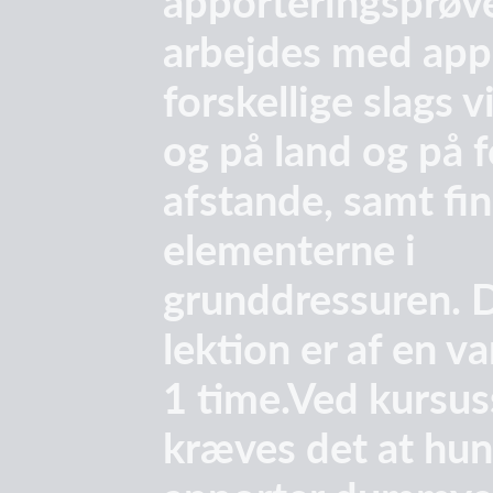
apporteringsprøv
arbejdes med appo
forskellige slags v
og på land og på f
afstande, samt fi
elementerne i
grunddressuren. 
lektion er af en v
1 time.Ved kursus
kræves det at hund