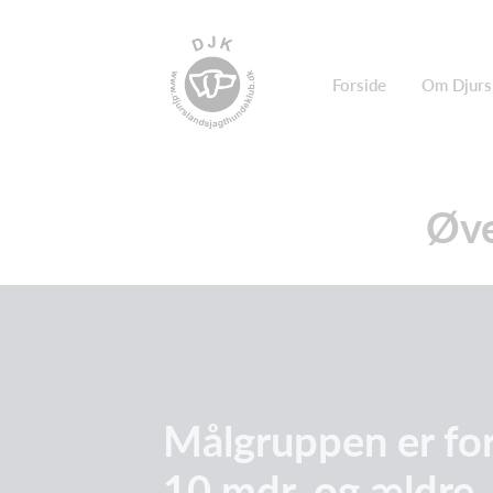
Forside
Om Djurs
Øve
Målgruppen er for
10 mdr.
og ældre.