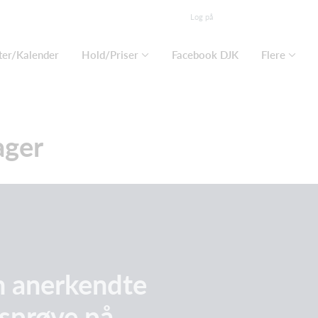
Log på
eter/Kalender
Hold/Priser
Facebook DJK
Flere
ager
en anerkendte
sprøve på