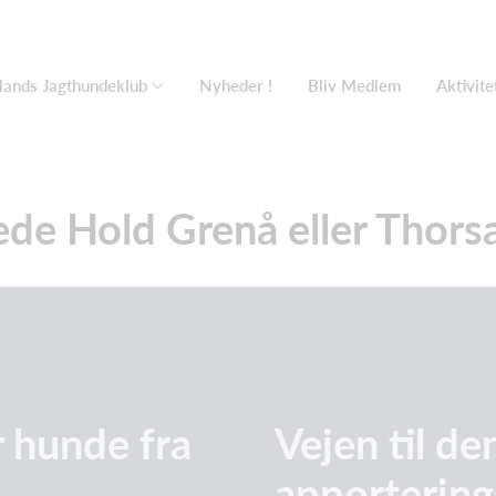
lands Jagthundeklub
Nyheder !
Bliv Medlem
Aktivit
de Hold Grenå eller Thors
 hunde fra
Vejen til d
apportering