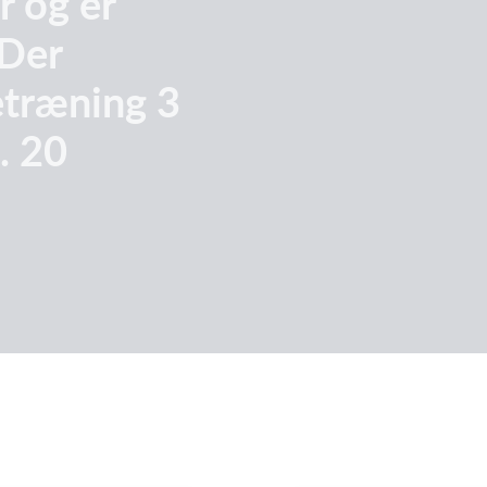
 og er
.Der
træning 3
. 20