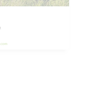
t
l.com